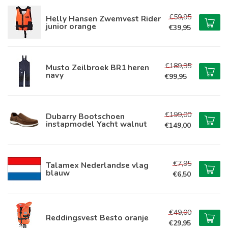
€59,95
Helly Hansen Zwemvest Rider
junior orange
€39,95
€189,95
Musto Zeilbroek BR1 heren
navy
€99,95
€199,00
Dubarry Bootschoen
instapmodel Yacht walnut
€149,00
€7,95
Talamex Nederlandse vlag
blauw
€6,50
€49,00
Reddingsvest Besto oranje
€29,95