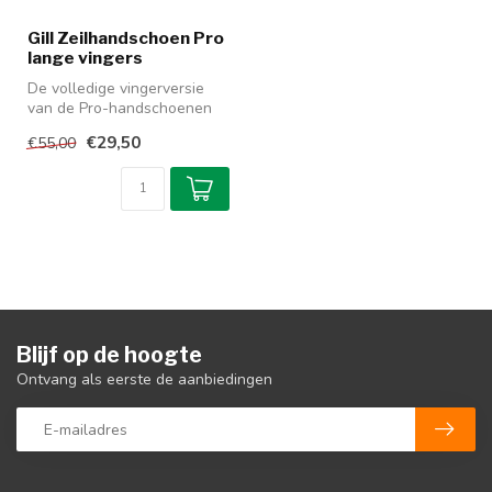
Gill Zeilhandschoen Pro
lange vingers
De volledige vingerversie
van de Pro-handschoenen
met de nieuwste Proton-
€29,50
€55,00
Ultra X...
Blijf op de hoogte
Ontvang als eerste de aanbiedingen