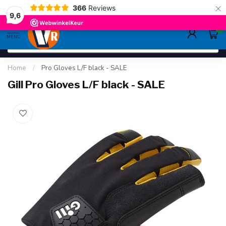
×
366
Reviews
deskundig advies
sinds 1948
ruim asso
9.6
9,6
0
MENU
Home
/
Pro Gloves L/F black - SALE
Gill Pro Gloves L/F black - SALE