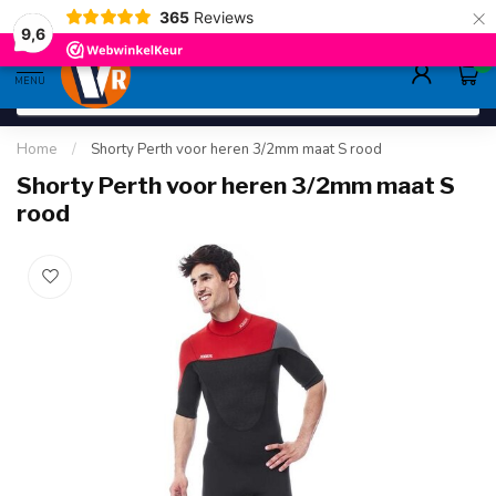
×
365
Reviews
gratis verzending
>80,-
9.6
9,6
0
MENU
Home
/
Shorty Perth voor heren 3/2mm maat S rood
Shorty Perth voor heren 3/2mm maat S
rood