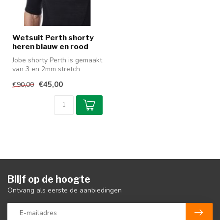
Wetsuit Perth shorty
heren blauw en rood
Jobe shorty Perth is gemaakt
van 3 en 2mm stretch
neopreen en zorgt ervoor
€45,00
€90,00
dat w...
Blijf op de hoogte
Ontvang als eerste de aanbiedingen