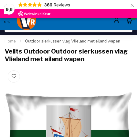
×
366
Reviews
gratis verzending
>80,-
9.6
9,6
0
MENU
Home
/
Outdoor sierkussen vlag Vlieland met eiland wapen
Velits Outdoor Outdoor sierkussen vlag
Vlieland met eiland wapen