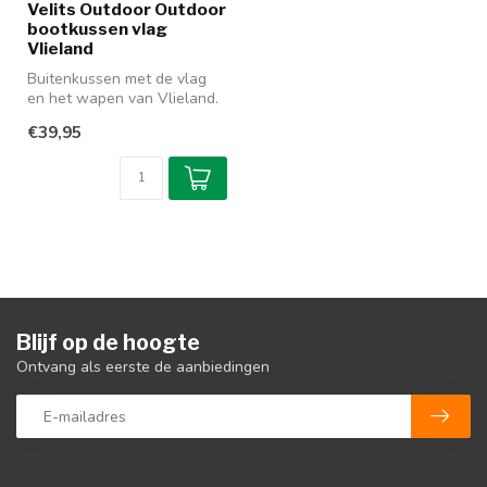
Velits Outdoor Outdoor
bootkussen vlag
Vlieland
Buitenkussen met de vlag
en het wapen van Vlieland.
Water- en vuilafstotend, v...
€39,95
Blijf op de hoogte
Ontvang als eerste de aanbiedingen