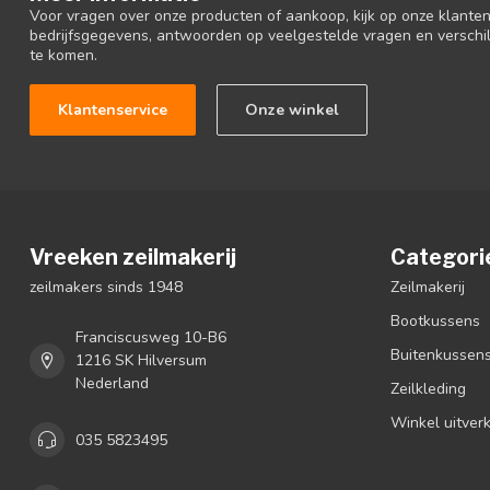
Voor vragen over onze producten of aankoop, kijk op onze klantens
bedrijfsgegevens, antwoorden op veelgestelde vragen en verschi
te komen.
Klantenservice
Onze winkel
Vreeken zeilmakerij
Categori
zeilmakers sinds 1948
Zeilmakerij
Bootkussens
Franciscusweg 10-B6
Buitenkussen
1216 SK Hilversum
Nederland
Zeilkleding
Winkel uitver
035 5823495