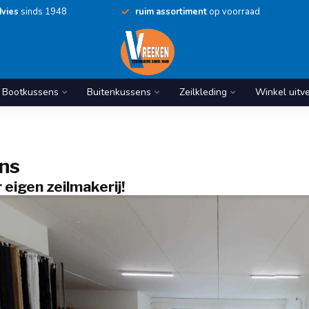
vies
sinds 1948
ruim assortiment
op voorraad
Bootkussens
Buitenkussens
Zeilkleding
Winkel uitv
ns
r eigen zeilmakerij!