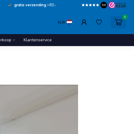
gratis verzending
>80,-
9.6
0
EUR
erkoop
Klantenservice