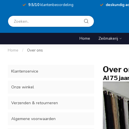
9.5/10
klantenbeoordeling
deskundig ad
Home
Zeilmakerij
Home
/
Over ons
Over o
Klantenservice
Al 75 jaa
Onze winkel
Verzenden & retourneren
Algemene voorwaarden