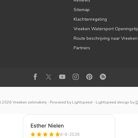
Reviews
Sitemap
Klachtenregeling
Vreeken Watersport Openingsti
Route beschrijving naar Vreeken
Partners
 2026 Vreeken zeilmakerij
- Powered by
Lightspeed
-
Lightspeed design
by
D