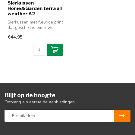
Sierkussen
Home&Garden terra all
weather A2
Sierkussen met fleurige print
dat geschikt is om zowel
binnen als buiten te gebr...
€44,95
Blijf op de hoogte
Ontvang als eerste de aanbiedingen