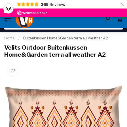
×
365
Reviews
deskundig advies
sinds 1948
ruim asso
9.6
9,6
0
MENU
Home
/
Buitenkussen Home&Garden terra all weather A2
Velits Outdoor Buitenkussen
Home&Garden terra all weather A2