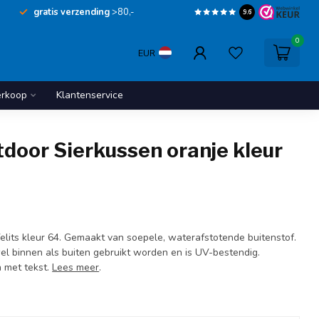
gratis verzending
>80,-
9.6
0
EUR
erkoop
Klantenservice
tdoor Sierkussen oranje kleur
Velits kleur 64. Gemaakt van soepele, waterafstotende buitenstof.
el binnen als buiten gebruikt worden en is UV-bestendig.
n met tekst.
Lees meer
.