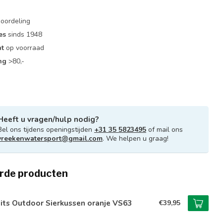
oordeling
es
sinds 1948
nt
op voorraad
ng
>80,-
Heeft u vragen/hulp nodig?
Bel ons tijdens openingstijden
+31 35 5823495
of mail ons
vreekenwatersport@gmail.com
. We helpen u graag!
rde producten
its Outdoor Sierkussen oranje VS63
€39,95