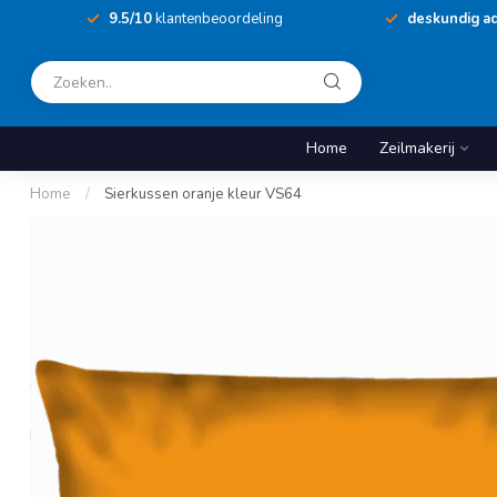
9.5/10
klantenbeoordeling
deskundig ad
Home
Zeilmakerij
Home
/
Sierkussen oranje kleur VS64