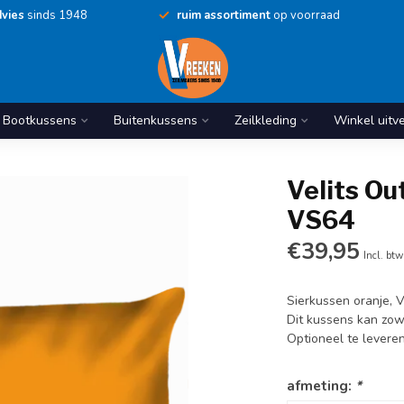
vies
sinds 1948
ruim assortiment
op voorraad
Bootkussens
Buitenkussens
Zeilkleding
Winkel uitv
Velits Ou
VS64
€39,95
Incl. btw
Sierkussen oranje, 
Dit kussens kan zow
Optioneel te levere
afmeting:
*