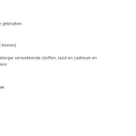
f
e gebruiken.
 binnen)
 allergie verwekkende stoffen, lood en cadmium en
asis
om