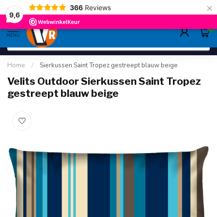
×
366
Reviews
gratis verzending
>80,-
9.6
9,6
0
MENU
Home
/
Sierkussen Saint Tropez gestreept blauw beige
Velits Outdoor Sierkussen Saint Tropez
gestreept blauw beige