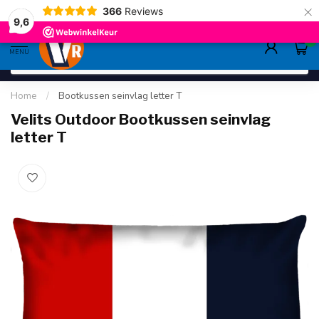
×
366
Reviews
gratis verzending
>80,-
9.6
9,6
0
MENU
Home
/
Bootkussen seinvlag letter T
Velits Outdoor Bootkussen seinvlag
letter T