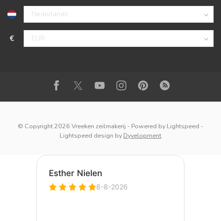
€
© Copyright 2026 Vreeken zeilmakerij
- Powered by
Lightspeed
-
Lightspeed design
by
Dyvelopment