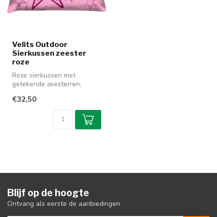
Velits Outdoor
Sierkussen zeester
roze
Roze sierkussen met
getekende zeesterren,
gemaakt van soepele,
€32,50
waterafstotende b...
Blijf op de hoogte
Ontvang als eerste de aanbiedingen