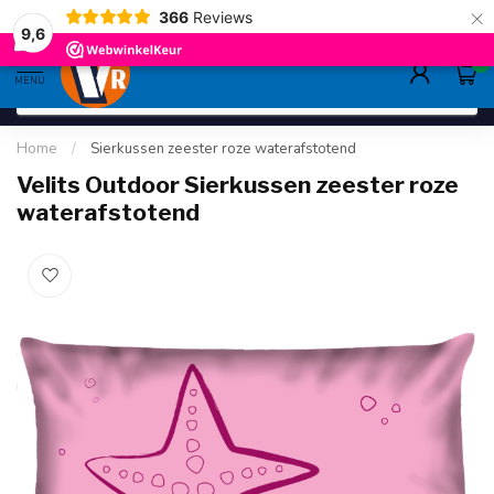
×
366
Reviews
gratis verzending
>80,-
9.6
9,6
0
MENU
Home
/
Sierkussen zeester roze waterafstotend
Velits Outdoor Sierkussen zeester roze
waterafstotend