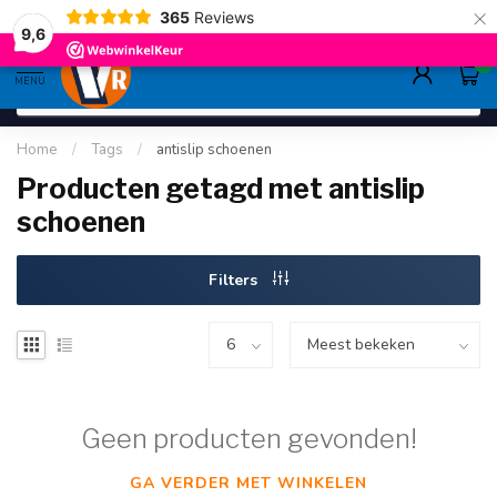
×
365
Reviews
gratis verzending
>80,-
9.6
9,6
0
MENU
Home
/
Tags
/
antislip schoenen
Producten getagd met antislip
schoenen
Filters
Geen producten gevonden!
GA VERDER MET WINKELEN