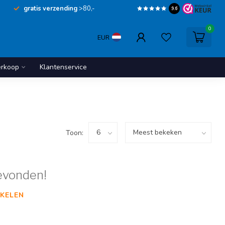
gratis verzending
>80,-
9.6
0
EUR
erkoop
Klantenservice
Toon:
evonden!
KELEN