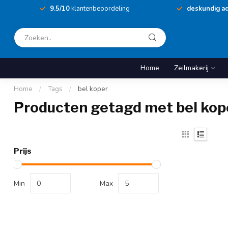
9.5/10
klantenbeoordeling
deskundig ad
Home
Zeilmakerij
Home
/
Tags
/
bel koper
Producten getagd met bel kop
Prijs
Min
Max