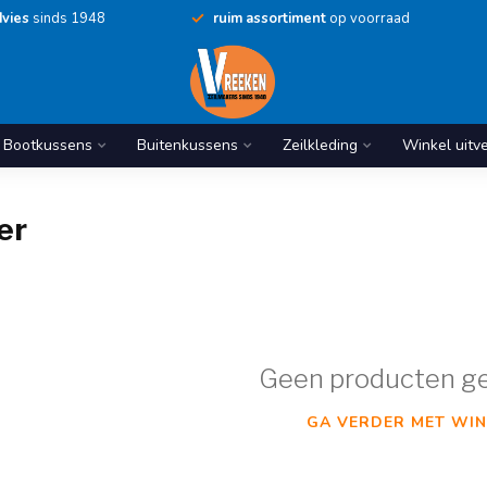
vies
sinds 1948
ruim assortiment
op voorraad
Bootkussens
Buitenkussens
Zeilkleding
Winkel uitv
er
Geen producten g
GA VERDER MET WIN