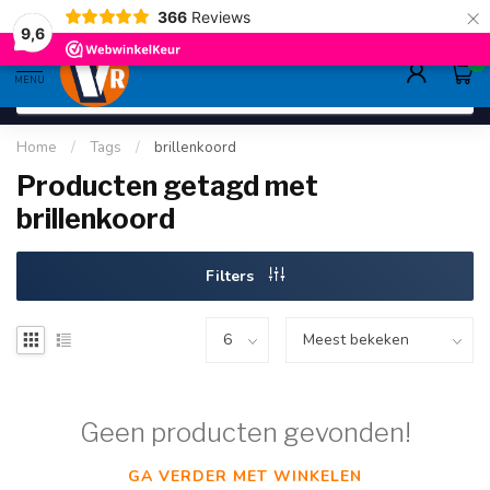
×
366
Reviews
deskundig advies
sinds 1948
ruim asso
9.6
9,6
0
MENU
Home
/
Tags
/
brillenkoord
Producten getagd met
brillenkoord
Filters
Geen producten gevonden!
GA VERDER MET WINKELEN