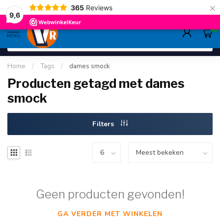
×
365
Reviews
gratis verzending
>80,-
9.6
9,6
0
MENU
Home
/
Tags
/
dames smock
Producten getagd met dames
smock
Filters
Geen producten gevonden!
GA VERDER MET WINKELEN