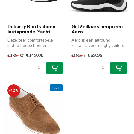
Dubarry Bootschoen
Gill Zeillaars neopreen
instapmodel Yacht
Aero
Deze zeer comfortabele
Aero is een allround
instap bootschoenen is
zeillaars voor dinghy zeilers
ideaal voor de watersporter.
met een stevige grip en rits...
€149,00
€69,95
€199,00
€89,95
Dit h...
SALE
-42%