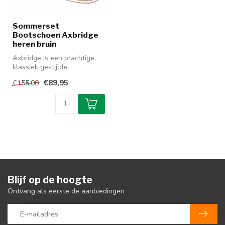
Sommerset
Bootschoen Axbridge
heren bruin
Axbridge is een prachtige,
klassiek gestijlde
bootschoen die zowel aan
€89,95
€155,00
boord als...
Blijf op de hoogte
Ontvang als eerste de aanbiedingen