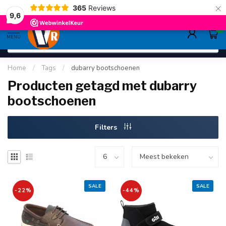
×
365
Reviews
deskundig advies
sinds 1948
ruim asso
9.6
9,6
0
MENU
Home
/
Tags
/
dubarry bootschoenen
Producten getagd met dubarry
bootschoenen
Filters
SALE
SALE
-22%
-44%