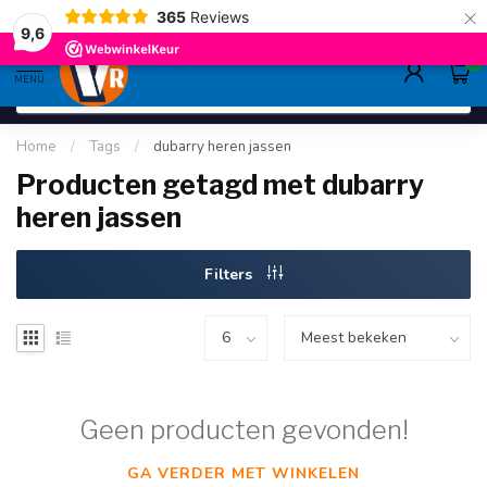
×
365
Reviews
gratis verzending
>80,-
9.6
9,6
0
MENU
Home
/
Tags
/
dubarry heren jassen
Producten getagd met dubarry
heren jassen
Filters
Geen producten gevonden!
GA VERDER MET WINKELEN