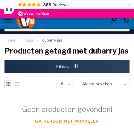
×
365
Reviews
gratis verzending
>80,-
9.6
9,6
0
MENU
Home
/
Tags
/
dubarry jas
Producten getagd met dubarry jas
Filters
Geen producten gevonden!
GA VERDER MET WINKELEN