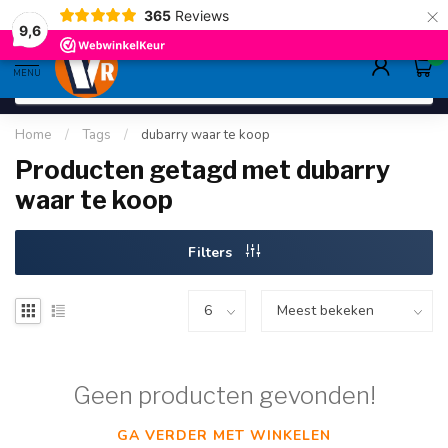
×
365
Reviews
gratis verzending
>80,-
9.6
9,6
0
MENU
Home
/
Tags
/
dubarry waar te koop
Producten getagd met dubarry
waar te koop
Filters
Geen producten gevonden!
GA VERDER MET WINKELEN