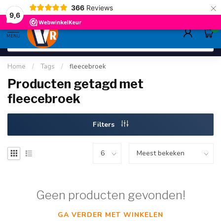
×
366
Reviews
deskundig advies
sinds 1948
ruim asso
9.6
9,6
0
MENU
Home
/
Tags
/
fleecebroek
Producten getagd met
fleecebroek
Filters
Geen producten gevonden!
GA VERDER MET WINKELEN