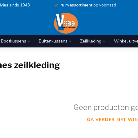
vies
sinds 1948
ruim assortiment
op voorraad
Bootkussens
Buitenkussens
Zeilkleding
Winkel uitv
es zeilkleding
Geen producten g
GA VERDER MET WIN