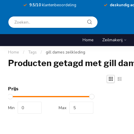
9.5/10
klantenbeoordeling
deskundig ad
Home
Zeilmakerij
Home
/
Tags
/
gill dames zeilkleding
Producten getagd met gill dam
Prijs
Min
Max