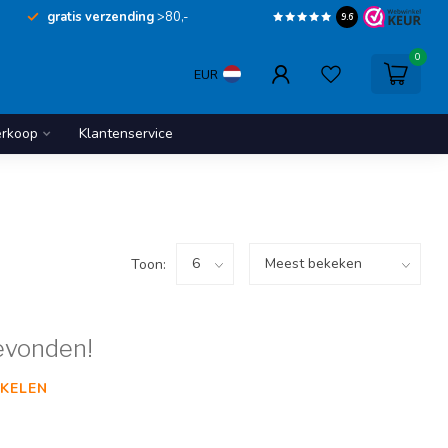
gratis verzending
>80,-
9.6
0
EUR
erkoop
Klantenservice
Toon:
evonden!
KELEN