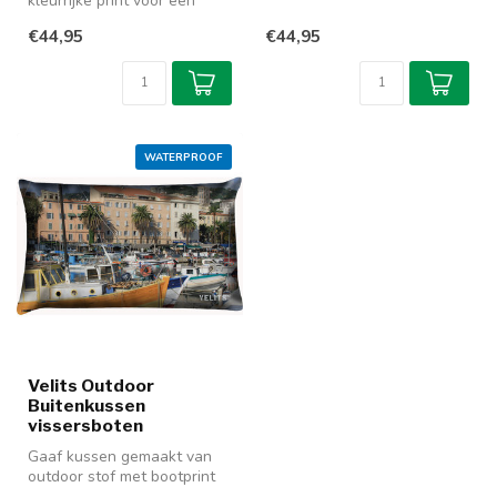
kleurrijke print voor een
buitenhaven. Dit kussen van
gezellige aankleding van
60x4...
€44,95
€44,95
een terras...
WATERPROOF
Velits Outdoor
Buitenkussen
vissersboten
Gaaf kussen gemaakt van
outdoor stof met bootprint
van kleurige vissersboten in