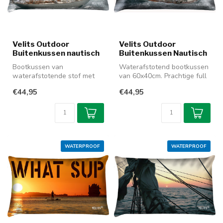
Velits Outdoor
Velits Outdoor
Buitenkussen nautisch
Buitenkussen Nautisch
Bootkussen van
Waterafstotend bootkussen
waterafstotende stof met
van 60x40cm. Prachtige full
een full colour print van les
colour bedrukking die aan...
€44,95
€44,95
Voiles de ...
WATERPROOF
WATERPROOF