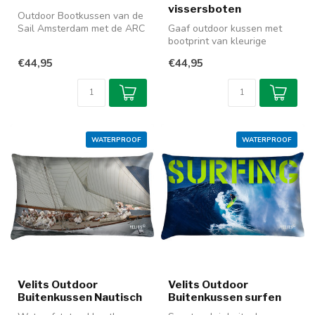
vissersboten
Outdoor Bootkussen van de
Sail Amsterdam met de ARC
Gaaf outdoor kussen met
Gloria op het Noordzee
bootprint van kleurige
kanaa...
vissersboten in Corsica. Heel
€44,95
€44,95
leu...
WATERPROOF
WATERPROOF
Velits Outdoor
Velits Outdoor
Buitenkussen Nautisch
Buitenkussen surfen