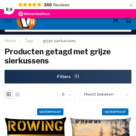
×
366
Reviews
gratis verzending
>80,-
9.6
9,6
0
MENU
Home
/
Tags
/
grijze sierkussens
Producten getagd met grijze
sierkussens
Filters
WATERPROOF
WATERPROOF