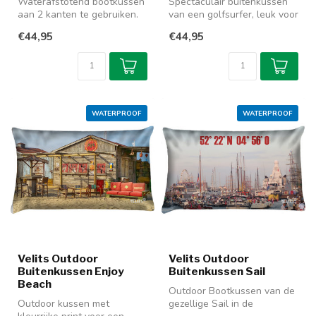
Waterafstotend bootkussen
Spectaculair buitenkussen
aan 2 kanten te gebruiken.
van een golfsurfer, leuk voor
Prachtige full colour print...
aan boord. Dit waterafst...
€44,95
€44,95
WATERPROOF
WATERPROOF
Velits Outdoor
Velits Outdoor
Buitenkussen Enjoy
Buitenkussen Sail
Beach
Outdoor Bootkussen van de
Outdoor kussen met
gezellige Sail in de