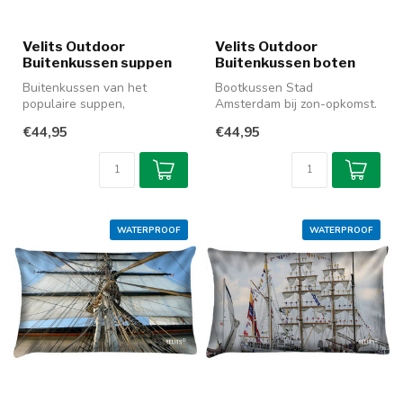
Velits Outdoor
Velits Outdoor
Buitenkussen suppen
Buitenkussen boten
Buitenkussen van het
Bootkussen Stad
populaire suppen,
Amsterdam bij zon-opkomst.
lichtgewicht en verkleurd
Sfeervol kussen,
€44,95
€44,95
niet. Zorgt voo...
waterafstotend en li...
WATERPROOF
WATERPROOF