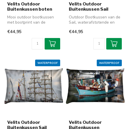
Velits Outdoor
Velits Outdoor
Buitenkussen boten
Buitenkussen Sail
Mooi outdoor bootkussen
Outdoor Bootkussen van de
met bootprint van de
Sail, waterafstotende en
tuigage van de Stad
aan twee kanten te
€44,95
€44,95
Amsterdam. Deze...
gebruiken....
WATERPROOF
WATERPROOF
Velits Outdoor
Velits Outdoor
Buitenkussen Sail
Buitenkussen