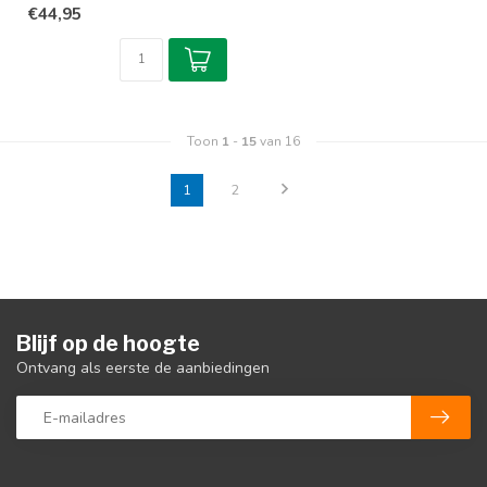
€44,95
...
Toon
1
-
15
van 16
1
2
Blijf op de hoogte
Ontvang als eerste de aanbiedingen