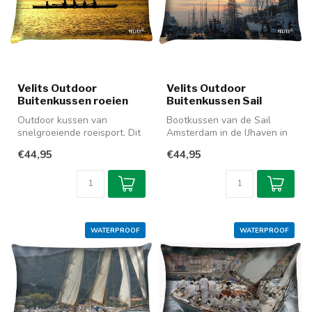
Velits Outdoor
Velits Outdoor
Buitenkussen roeien
Buitenkussen Sail
Outdoor kussen van
Bootkussen van de Sail
snelgroeiende roeisport. Dit
Amsterdam in de IJhaven in
waterafstotende kussen
de avond. Dit lichtgewicht
€44,95
€44,95
zorgt oo...
kus...
WATERPROOF
WATERPROOF