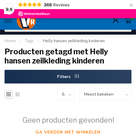
×
366
Reviews
gratis verzending
>80,-
9.6
9,6
0
MENU
Home
/
Tags
/
Helly hansen zeilkleding kinderen
Producten getagd met Helly
hansen zeilkleding kinderen
Filters
Geen producten gevonden!
GA VERDER MET WINKELEN