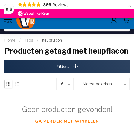
×
366
Reviews
gratis verzending
>80,-
9.6
9,6
0
MENU
Home
/
Tags
/
heupflacon
Producten getagd met heupflacon
Filters
Geen producten gevonden!
GA VERDER MET WINKELEN