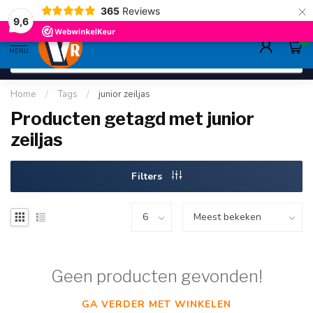
×
365
Reviews
gratis verzending
>80,-
9.6
9,6
0
MENU
Home
/
Tags
/
junior zeiljas
Producten getagd met junior
zeiljas
Filters
Geen producten gevonden!
GA VERDER MET WINKELEN