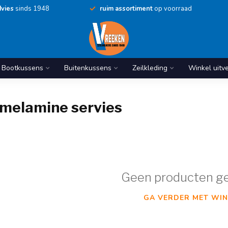
vies
sinds 1948
ruim assortiment
op voorraad
Bootkussens
Buitenkussens
Zeilkleding
Winkel uitv
melamine servies
Geen producten g
GA VERDER MET WIN