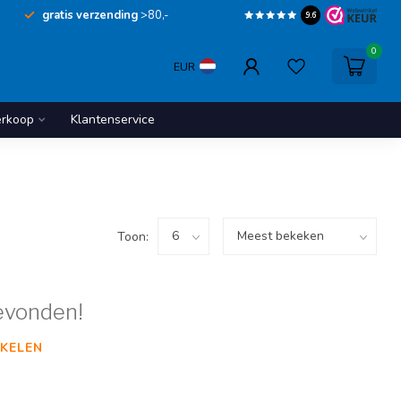
gratis verzending
>80,-
9.6
0
EUR
erkoop
Klantenservice
Toon:
evonden!
KELEN