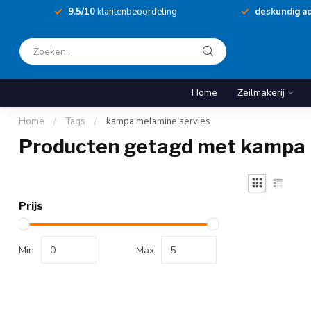
9.5/10
klantenbeoordeling
deskundig ad
Home
Zeilmakerij
Home
/
Tags
/
kampa melamine servies
Producten getagd met kampa 
Prijs
Min
Max