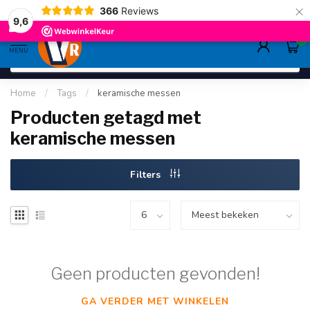
×
366
Reviews
gratis verzending
>80,-
9.6
9,6
0
MENU
Home
/
Tags
/
keramische messen
Producten getagd met
keramische messen
Filters
Geen producten gevonden!
GA VERDER MET WINKELEN