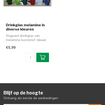
Drinkglas melamine in
diverse kleuren
Slagvast drinkglas van
melamine kunststof. Ideaal
voor outdoor in de tuin of op
€5,99
...
Blijf op de hoogte
Ontvang als eerste de aanbiedingen