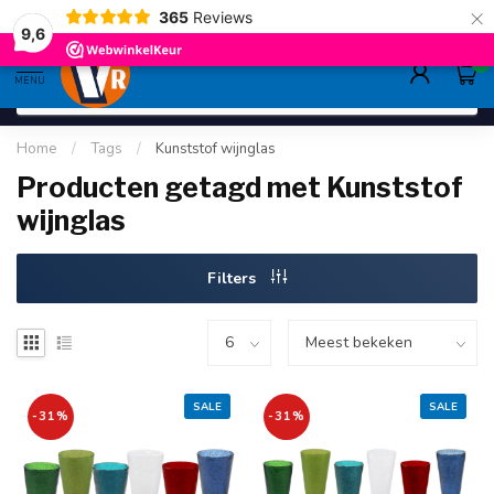
×
365
Reviews
gratis verzending
>80,-
9.6
9,6
0
MENU
Home
/
Tags
/
Kunststof wijnglas
Producten getagd met Kunststof
wijnglas
Filters
SALE
SALE
-31%
-31%