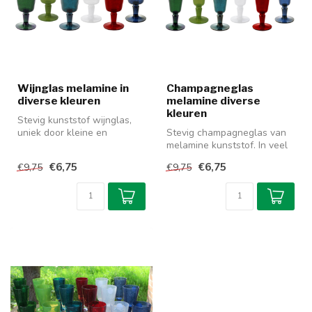
Wijnglas melamine in
Champagneglas
diverse kleuren
melamine diverse
kleuren
Stevig kunststof wijnglas,
uniek door kleine en
Stevig champagneglas van
bolvormige luchtbellen in
melamine kunststof. In veel
het ma...
kleuren verkrijgbaar, dus e...
€6,75
€6,75
€9,75
€9,75