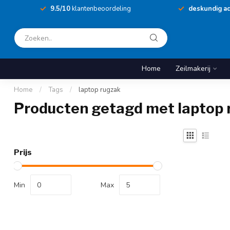
9.5/10
klantenbeoordeling
deskundig ad
Home
Zeilmakerij
Home
/
Tags
/
laptop rugzak
Producten getagd met laptop 
Prijs
Min
Max