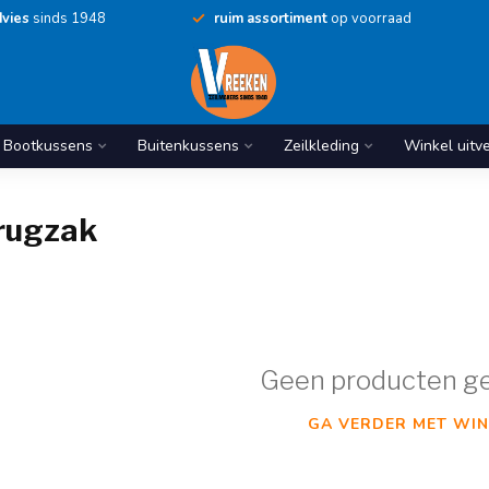
vies
sinds 1948
ruim assortiment
op voorraad
Bootkussens
Buitenkussens
Zeilkleding
Winkel uitv
rugzak
Geen producten g
GA VERDER MET WIN