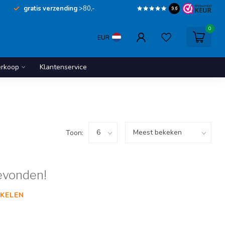
gratis verzending
>80,-
9.6
0
EUR
erkoop
Klantenservice
Toon:
evonden!
KELEN