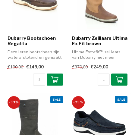
Dubarry Bootschoen
Dubarry Zeillaars Ultima
Regatta
Ex Fit brown
Deze leren bootschoen zijn
Ultima Extrafit™ zeillaars
waterafstotend en gemaakt
van Dubarry met meer
van DryFast - DrySoft™
ruimte voor de voet. Laatste
€149,00
€249,00
€190,00
€370,00
nubu...
pa...
SALE
SALE
-33%
-25%