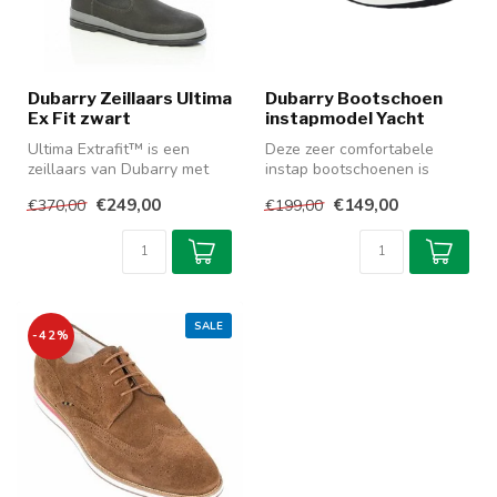
Dubarry Zeillaars Ultima
Dubarry Bootschoen
Ex Fit zwart
instapmodel Yacht
Ultima Extrafit™ is een
Deze zeer comfortabele
zeillaars van Dubarry met
instap bootschoenen is
meer ruimte voor de voet en
ideaal voor de watersporter.
€249,00
€149,00
€370,00
€199,00
is...
Dit h...
SALE
-42%