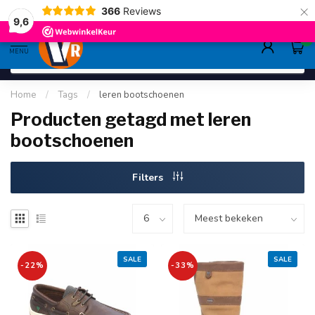
×
366
Reviews
gratis verzending
>80,-
9.6
9,6
0
MENU
Home
/
Tags
/
leren bootschoenen
Producten getagd met leren
bootschoenen
Filters
SALE
SALE
-22%
-33%