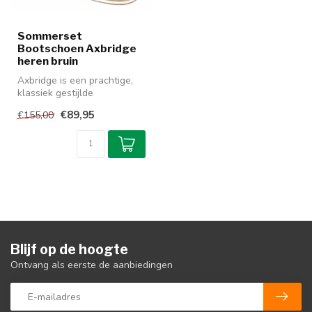
Sommerset
Bootschoen Axbridge
heren bruin
Axbridge is een prachtige,
klassiek gestijlde
bootschoen die zowel aan
€89,95
€155,00
boord als...
Blijf op de hoogte
Ontvang als eerste de aanbiedingen