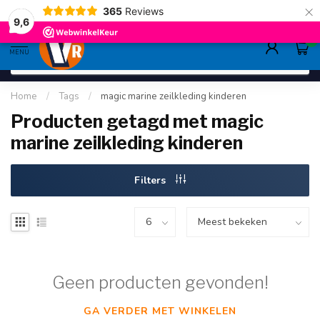
×
365
Reviews
gratis verzending
>80,-
9.6
9,6
0
MENU
Home
/
Tags
/
magic marine zeilkleding kinderen
Producten getagd met magic
marine zeilkleding kinderen
Filters
Geen producten gevonden!
GA VERDER MET WINKELEN