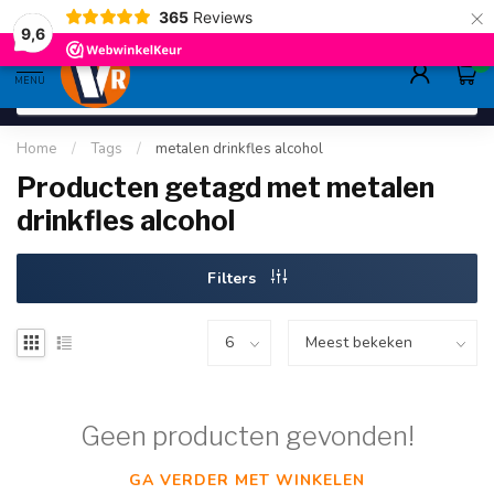
×
365
Reviews
gratis verzending
>80,-
9.6
9,6
0
MENU
Home
/
Tags
/
metalen drinkfles alcohol
Producten getagd met metalen
drinkfles alcohol
Filters
Geen producten gevonden!
GA VERDER MET WINKELEN