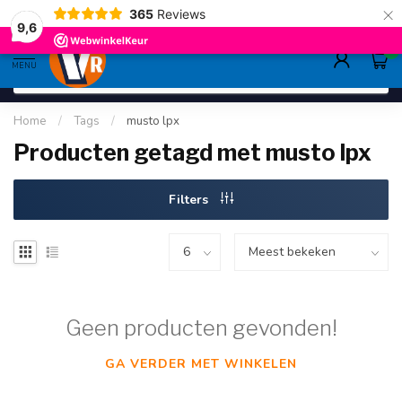
×
365
Reviews
gratis verzending
>80,-
9.6
9,6
0
MENU
Home
/
Tags
/
musto lpx
Producten getagd met musto lpx
Filters
Geen producten gevonden!
GA VERDER MET WINKELEN