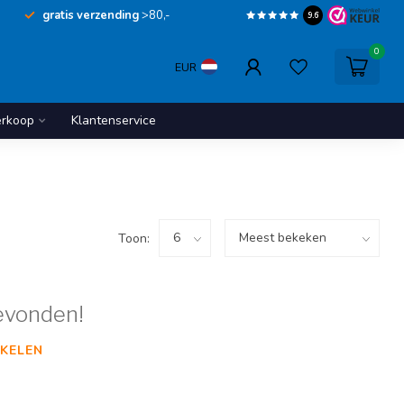
gratis verzending
>80,-
9.6
0
EUR
erkoop
Klantenservice
Toon:
evonden!
KELEN