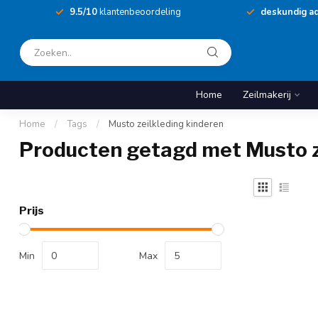
9.5/10
klantenbeoordeling
deskundig ad
Home
Zeilmakerij
Home
/
Tags
/
Musto zeilkleding kinderen
Producten getagd met Musto z
Prijs
Min
Max