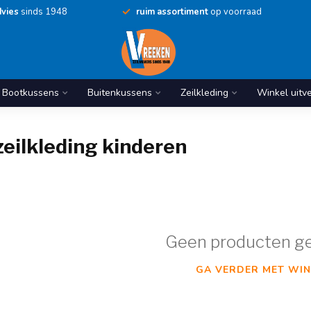
vies
sinds 1948
ruim assortiment
op voorraad
Bootkussens
Buitenkussens
Zeilkleding
Winkel uitv
eilkleding kinderen
Geen producten g
GA VERDER MET WIN