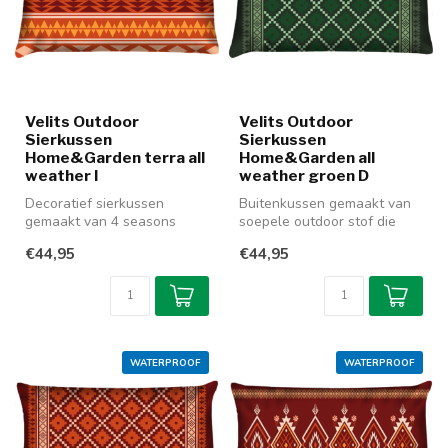
Velits Outdoor
Velits Outdoor
Sierkussen
Sierkussen
Home&Garden terra all
Home&Garden all
weather I
weather groen D
Decoratief sierkussen
Buitenkussen gemaakt van
gemaakt van 4 seasons
soepele outdoor stof die
outdoor stof waarmee u uw
zowel binnen als buiten te
€44,95
€44,95
interieur ...
geb...
WATERPROOF
WATERPROOF