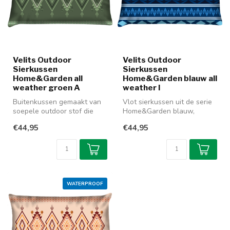
Velits Outdoor
Velits Outdoor
Sierkussen
Sierkussen
Home&Garden all
Home&Garden blauw all
weather groen A
weather I
Buitenkussen gemaakt van
Vlot sierkussen uit de serie
soepele outdoor stof die
Home&Garden blauw,
zowel binnen als buiten te
gemaakt van soepel outdoor
€44,95
€44,95
geb...
stof....
WATERPROOF