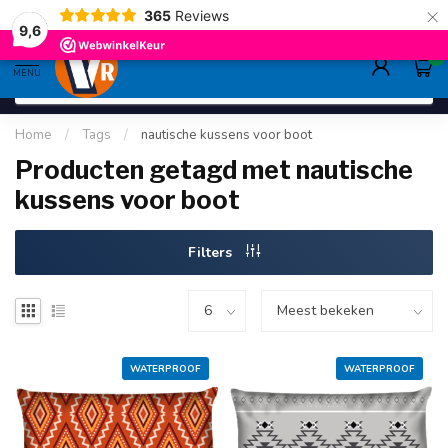
×
365
Reviews
gratis verzending
>80,-
9.6
9,6
0
MENU
Home
/
Tags
/
nautische kussens voor boot
Producten getagd met nautische
kussens voor boot
Filters
WATERPROOF
WATERPROOF