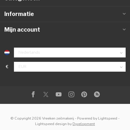
Informatie
Mijn account
€
© Copyright 2026 Vreeken zeilmakerij
- Powered by
Lightspeed
-
Lightspeed design
by
Dyvelopment