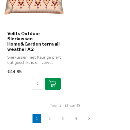
Velits Outdoor
Sierkussen
Home&Garden terra all
weather A2
Sierkussen met fleurige print
dat geschikt is om zowel
binnen als buiten te gebr...
€44,95
Toon
1
-
15
van 48
1
2
3
4