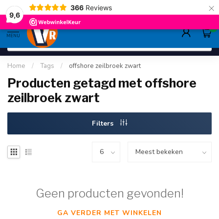
×
366
Reviews
gratis verzending
>80,-
9.6
9,6
0
MENU
Home
/
Tags
/
offshore zeilbroek zwart
Producten getagd met offshore
zeilbroek zwart
Filters
Geen producten gevonden!
GA VERDER MET WINKELEN