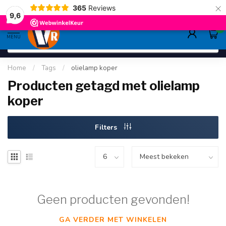
×
365
Reviews
deskundig advies
sinds 1948
ruim asso
9.6
9,6
0
MENU
Home
/
Tags
/
olielamp koper
Producten getagd met olielamp
koper
Filters
Geen producten gevonden!
GA VERDER MET WINKELEN