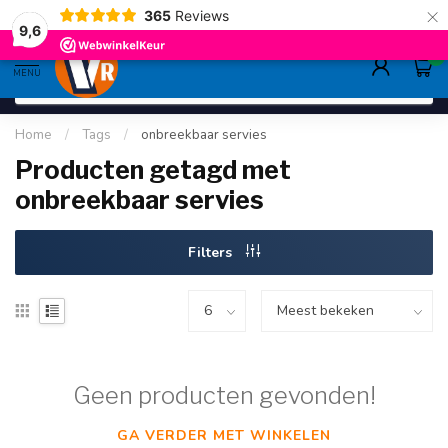
×
365
Reviews
deskundig advies
sinds 1948
ruim asso
9.6
9,6
0
MENU
Home
/
Tags
/
onbreekbaar servies
Producten getagd met
onbreekbaar servies
Filters
Geen producten gevonden!
GA VERDER MET WINKELEN