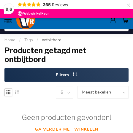
×
365
Reviews
gratis verzending
>80,-
9.6
9,6
0
MENU
Home
/
Tags
/
ontbijtbord
Producten getagd met
ontbijtbord
Filters
Geen producten gevonden!
GA VERDER MET WINKELEN