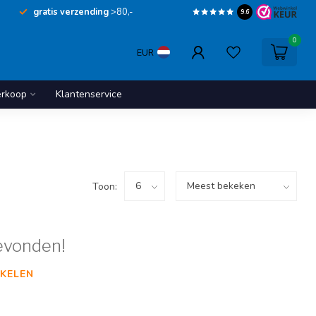
gratis verzending
>80,-
9.6
0
EUR
erkoop
Klantenservice
Toon:
evonden!
KELEN