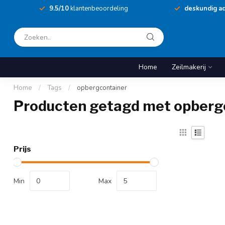
9.5/10
klantenbeoordeling
deskundig ad
Home
Zeilmakerij
Home
/
Tags
/
opbergcontainer
Producten getagd met opberg
Prijs
Min
Max