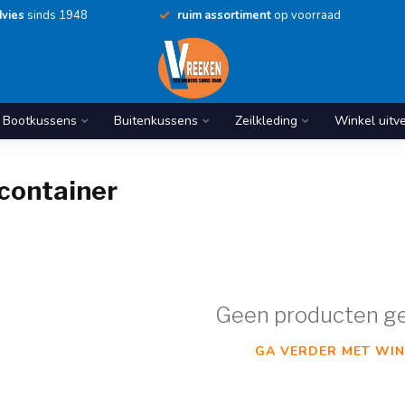
vies
sinds 1948
ruim assortiment
op voorraad
Bootkussens
Buitenkussens
Zeilkleding
Winkel uitv
container
Geen producten g
GA VERDER MET WIN