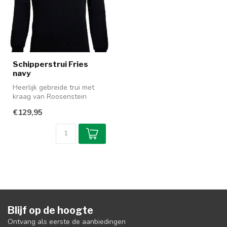
Schipperstrui Fries
navy
Heerlijk gebreide trui met
kraag van Roosenstein
Wolke. Roosenstein is een
€129,95
Neder...
Blijf op de hoogte
Ontvang als eerste de aanbiedingen