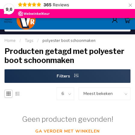
×
365
Reviews
gratis verzending
>80,-
9.6
9,6
0
MENU
Home
/
Tags
/
polyester boot schoonmaken
Producten getagd met polyester
boot schoonmaken
Filters
Geen producten gevonden!
GA VERDER MET WINKELEN