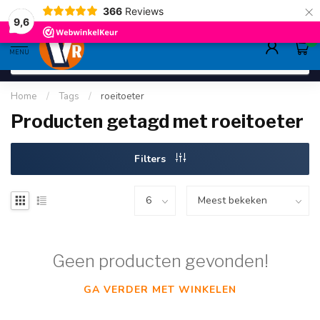
×
366
Reviews
deskundig advies
sinds 1948
ruim asso
9.6
9,6
0
MENU
Home
/
Tags
/
roeitoeter
Producten getagd met roeitoeter
Filters
Geen producten gevonden!
GA VERDER MET WINKELEN