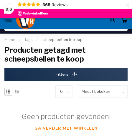
×
365
Reviews
deskundig advies
sinds 1948
ruim asso
9.6
9,6
0
MENU
Home
/
Tags
/
scheepsbellen te koop
Producten getagd met
scheepsbellen te koop
Filters
Geen producten gevonden!
GA VERDER MET WINKELEN