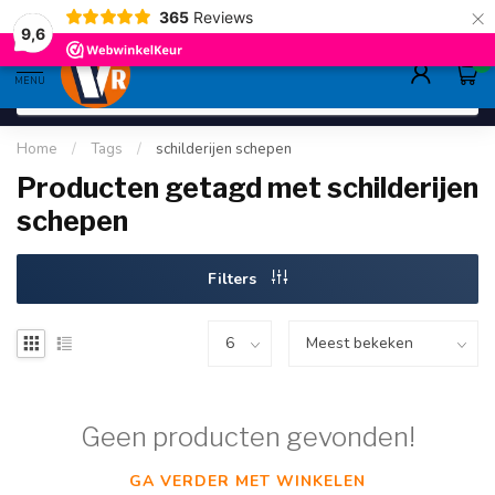
×
365
Reviews
gratis verzending
>80,-
9.6
9,6
0
MENU
Home
/
Tags
/
schilderijen schepen
Producten getagd met schilderijen
schepen
Filters
Geen producten gevonden!
GA VERDER MET WINKELEN