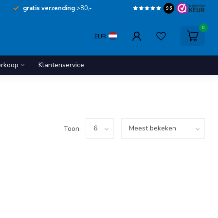
gratis verzending
>80,-
9.6
0
EUR
erkoop
Klantenservice
Toon: