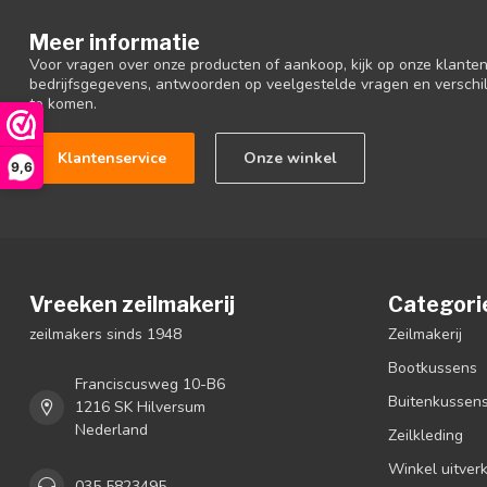
Meer informatie
Voor vragen over onze producten of aankoop, kijk op onze klantens
bedrijfsgegevens, antwoorden op veelgestelde vragen en verschi
te komen.
Klantenservice
Onze winkel
9,6
Vreeken zeilmakerij
Categori
zeilmakers sinds 1948
Zeilmakerij
Bootkussens
Franciscusweg 10-B6
Buitenkussen
1216 SK Hilversum
Nederland
Zeilkleding
Winkel uitver
035 5823495