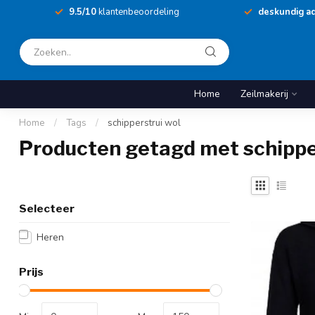
9.5/10
klantenbeoordeling
deskundig ad
Home
Zeilmakerij
Home
/
Tags
/
schipperstrui wol
Producten getagd met schippe
Selecteer
Heren
Prijs