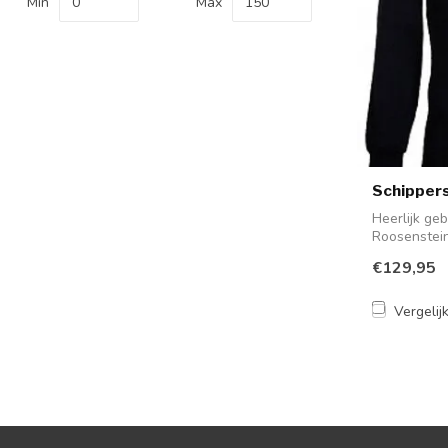
Min
Max
Schippers
Heerlijk geb
Roosenstein
Neder...
€129,95
Vergelij