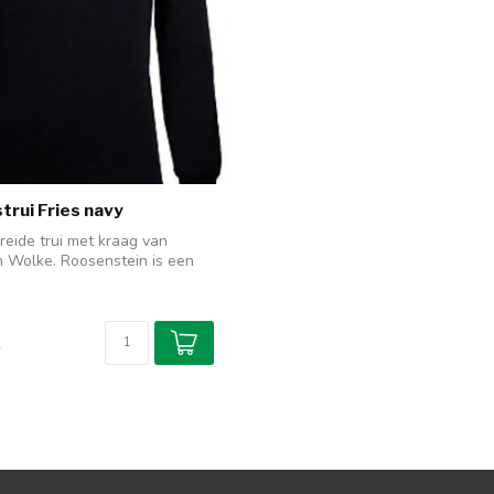
trui Fries navy
reide trui met kraag van
 Wolke. Roosenstein is een
k