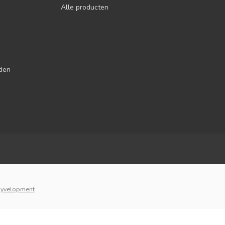
Alle producten
jden
yvelopment