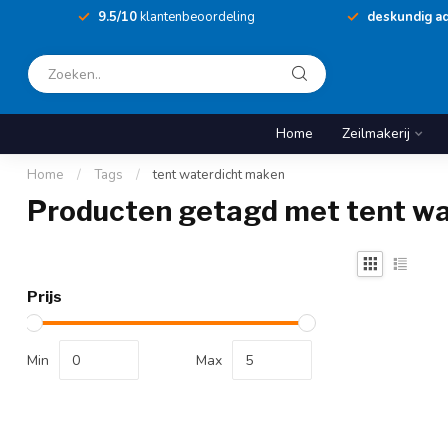
9.5/10
klantenbeoordeling
deskundig ad
Home
Zeilmakerij
Home
/
Tags
/
tent waterdicht maken
Producten getagd met tent w
Prijs
Min
Max