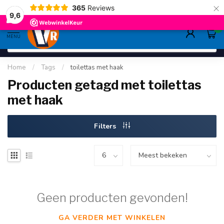
×
365
Reviews
gratis verzending
>80,-
9.6
9,6
0
MENU
Home
/
Tags
/
toilettas met haak
Producten getagd met toilettas
met haak
Filters
Geen producten gevonden!
GA VERDER MET WINKELEN