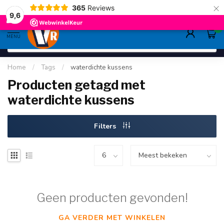
×
365
Reviews
deskundig advies
sinds 1948
ruim asso
9.6
9,6
0
MENU
Home
/
Tags
/
waterdichte kussens
Producten getagd met
waterdichte kussens
Filters
Geen producten gevonden!
GA VERDER MET WINKELEN