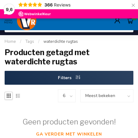
×
366
Reviews
gratis verzending
>80,-
9.6
9,6
0
MENU
Home
/
Tags
/
waterdichte rugtas
Producten getagd met
waterdichte rugtas
Filters
Geen producten gevonden!
GA VERDER MET WINKELEN