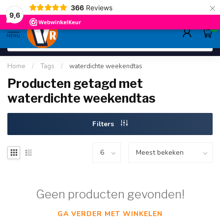
×
366
Reviews
deskundig advies
sinds 1948
ruim asso
9.6
9,6
0
MENU
Home
/
Tags
/
waterdichte weekendtas
Producten getagd met
waterdichte weekendtas
Filters
Geen producten gevonden!
GA VERDER MET WINKELEN