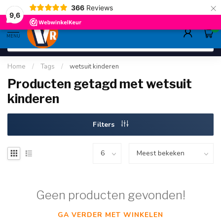
×
366
Reviews
deskundig advies
sinds 1948
ruim asso
9.6
9,6
0
MENU
Home
/
Tags
/
wetsuit kinderen
Producten getagd met wetsuit
kinderen
Filters
Geen producten gevonden!
GA VERDER MET WINKELEN